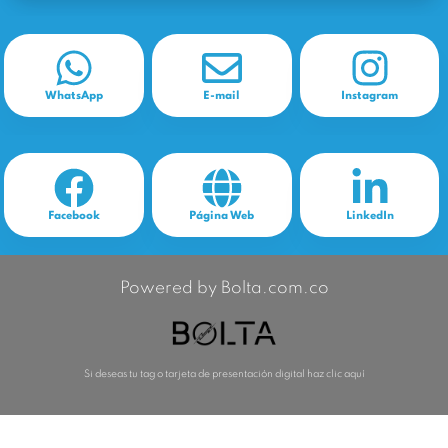
WhatsApp
E-mail
Instagram
Facebook
Página Web
LinkedIn
Powered by Bolta.com.co
Si deseas tu tag o tarjeta de presentación digital haz clic aquí