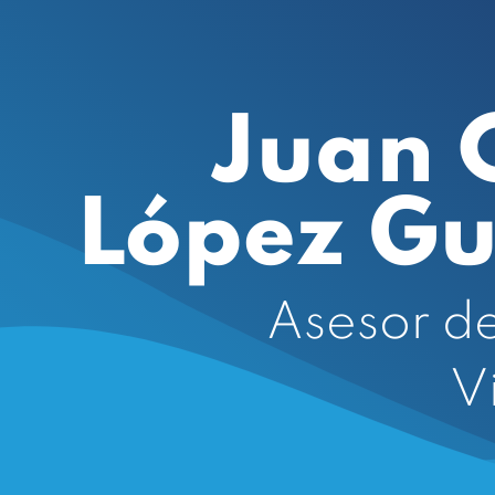
Juan 
López G
Asesor d
V