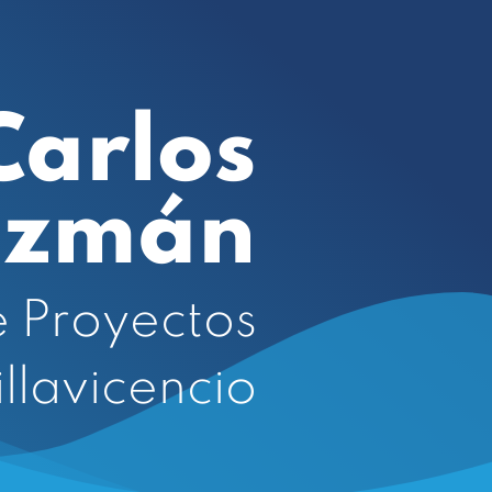
Carlos
uzmán
e Proyectos
illavicencio