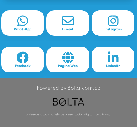
WhatsApp
E-mail
Instagram
Facebook
Página Web
LinkedIn
Powered by Bolta.com.co
Si deseas tu tag o tarjeta de presentación digital haz clic aquí