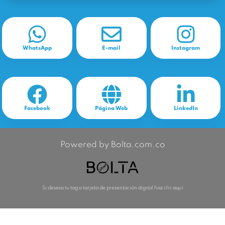
WhatsApp
E-mail
Instagram
Facebook
Página Web
LinkedIn
Powered by Bolta.com.co
Si deseas tu tag o tarjeta de presentación digital haz clic aquí