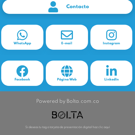
Contacto
WhatsApp
E-mail
Instagram
Facebook
Página Web
LinkedIn
Powered by Bolta.com.co
Si deseas tu tag o tarjeta de presentación digital haz clic aquí