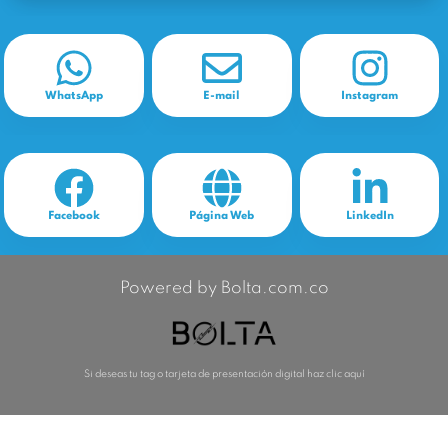
WhatsApp
E-mail
Instagram
Facebook
Página Web
LinkedIn
Powered by Bolta.com.co
Si deseas tu tag o tarjeta de presentación digital haz clic aquí