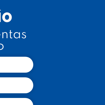
R
ÑO
entas
o