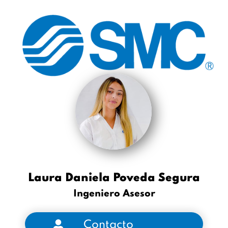
Laura Daniela Poveda Segura
Ingeniero Asesor
Contacto