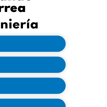
rrea
niería