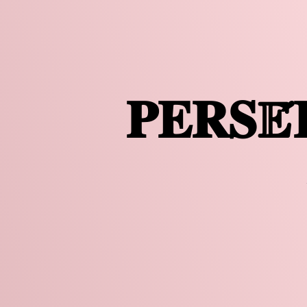
𝐏𝐄𝐑𝐒𝔼́