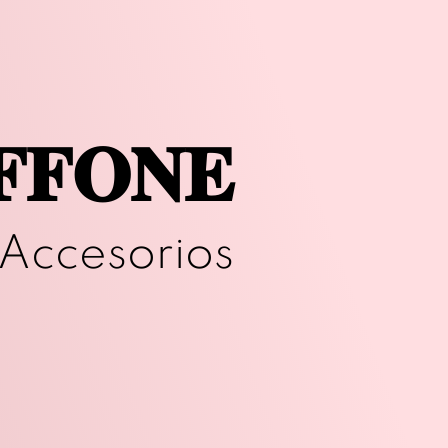
𝐅𝐅𝐎𝐍𝐄
Accesorios