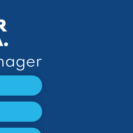
R
.
nager