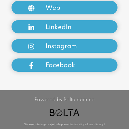
Web
LinkedIn
Instagram
Facebook
Powered by Bolta.com.co
Si deseas tu tag o tarjeta de presentación digital haz clic aquí