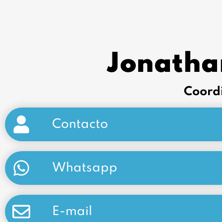
Jonatha
Coord
Contacto
Whatsapp
E-mail