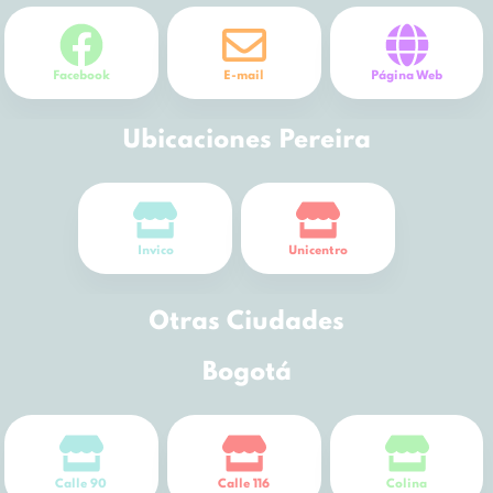
Facebook
E-mail
Página Web
Ubicaciones Pereira
Invico
Unicentro
Otras Ciudades
Bogotá
Calle 90
Calle 116
Colina