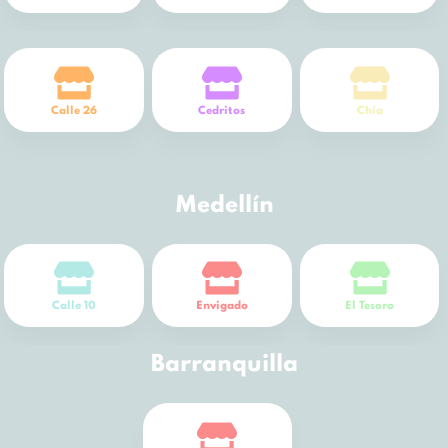
Calle 26
Cedritos
Chía
Medellín
Calle 10
Envigado
El Tesoro
Barranquilla