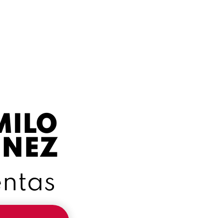
MILO
ENEZ
entas