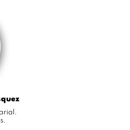
squez
rial.
s.