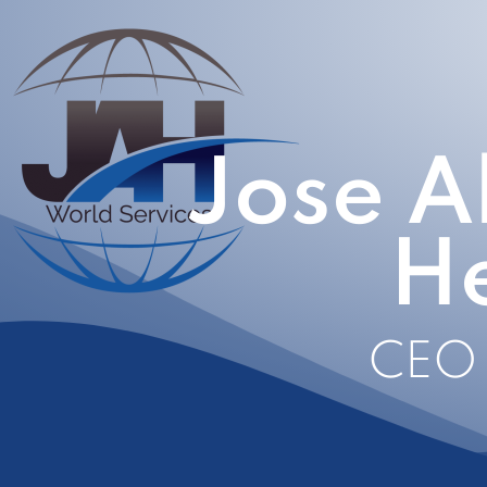
Jose A
H
CEO 