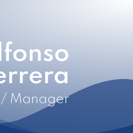
lfonso
errera
/ Manager