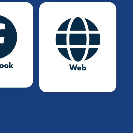
ook
Web