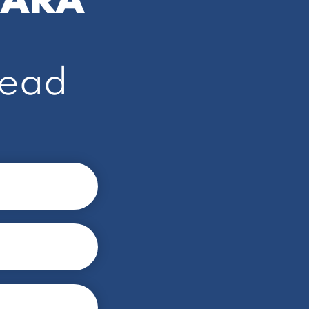
SARA
Lead