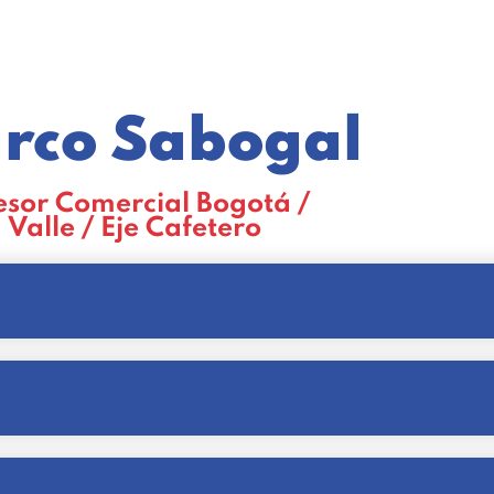
rco Sabogal
esor Comercial Bogotá /
Valle / Eje Cafetero