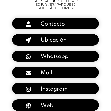
CARRERA 13 # 93-68 OF. 403
EDIF. RIVERA PARQUE 93
BOGOTÁ - COLOMBIA
Contacto
Ubicación
Whatsapp
Mail
Instagram
Web