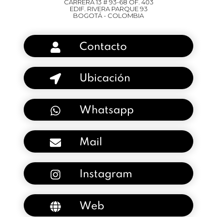
CARRERA 13 # 93-68 OF. 403
EDIF. RIVERA PARQUE 93
BOGOTÁ - COLOMBIA
Contacto
Ubicación
Whatsapp
Mail
Instagram
Web